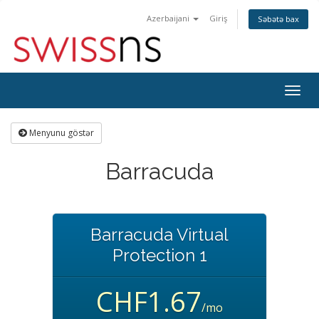
Azerbaijani
Giriş
Səbətə bax
Naviq
keçid
Menyunu göstər
Barracuda
Barracuda Virtual
Protection 1
CHF1.67
/mo