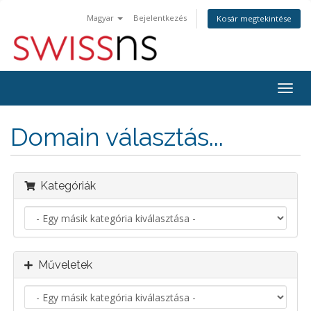
Magyar
Bejelentkezés
Kosár megtekintése
Váltá
a
navig
Domain választás...
Kategóriák
Műveletek