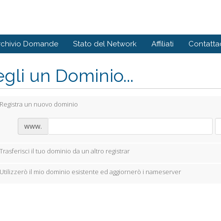
rchivio Domande
Stato del Network
Affiliati
Contattac
gli un Dominio...
Registra un nuovo dominio
www.
Trasferisci il tuo dominio da un altro registrar
Utilizzerò il mio dominio esistente ed aggiornerò i nameserver