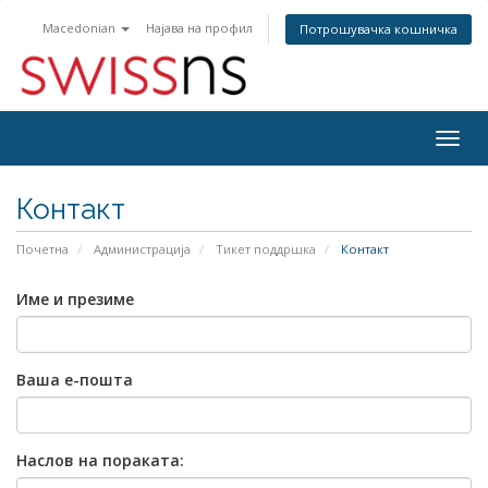
Macedonian
Најава на профил
Потрошувачка кошничка
Togg
navig
Контакт
Почетна
Администрација
Тикет поддршка
Контакт
Име и презиме
Ваша е-пошта
Наслов на пораката: