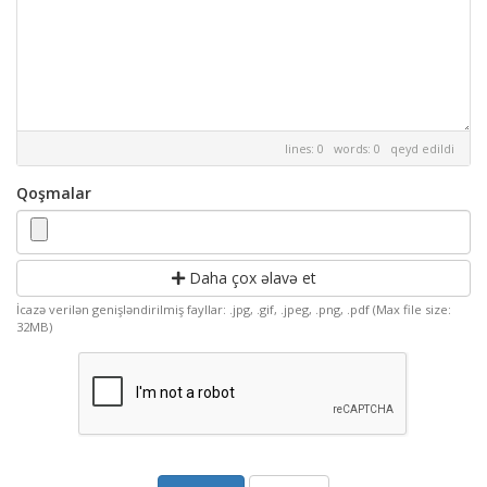
lines: 0 words: 0
qeyd edildi
Qoşmalar
Daha çox əlavə et
İcazə verilən genişləndirilmiş fayllar: .jpg, .gif, .jpeg, .png, .pdf (Max file size:
32MB)