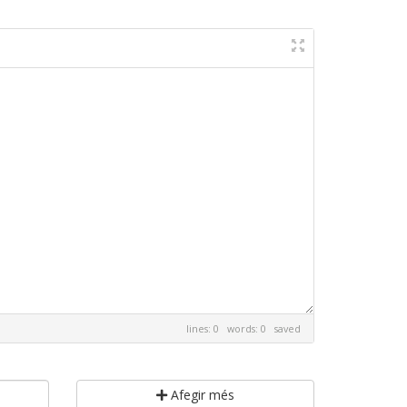
lines: 0 words: 0
saved
Afegir més