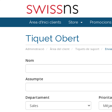
Àrea d'Inici clients
Store
Promocions
Tiquet Obert
Administració
Àrea del client
Tiquets de suport
Envia
Nom
Assumpte
Departament
Priorita