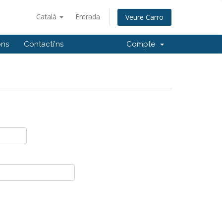
Català
Entrada
Veure Carro
ons
Contacti'ns
Compte