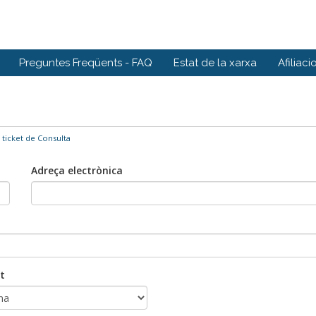
Preguntes Freqüents - FAQ
Estat de la xarxa
Afiliaci
 ticket de Consulta
Adreça electrònica
t