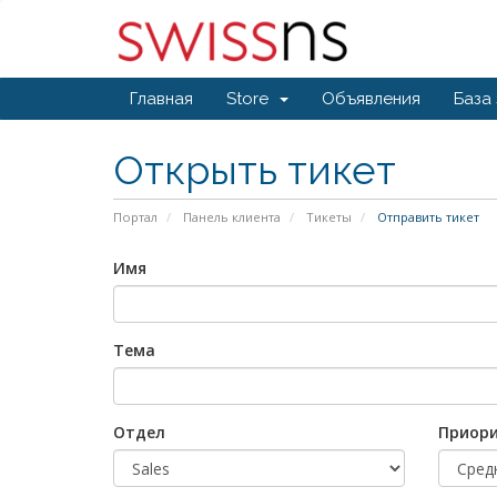
Главная
Store
Объявления
База
Открыть тикет
Портал
Панель клиента
Тикеты
Отправить тикет
Имя
Тема
Отдел
Приор