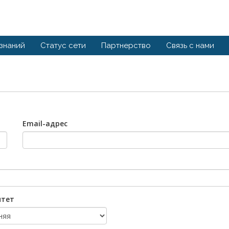
 знаний
Статус сети
Партнерство
Связь с нами
Email-адрес
итет