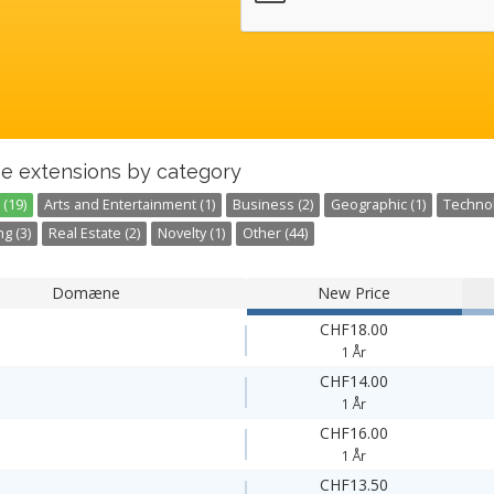
e extensions by category
(19)
Arts and Entertainment (1)
Business (2)
Geographic (1)
Technol
g (3)
Real Estate (2)
Novelty (1)
Other (44)
Domæne
New Price
CHF18.00
1 År
CHF14.00
1 År
CHF16.00
1 År
CHF13.50