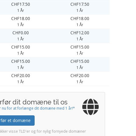
CHF17.50
CHF17.50
1 År
1 År
CHF18.00
CHF18.00
1 År
1 År
CHF0.00
CHF12.00
1 År
1 År
CHF15.00
CHF15.00
1 År
1 År
CHF15.00
CHF15.00
1 År
1 År
CHF20.00
CHF20.00
1 År
1 År
rfør dit domæne til os
r nu for at forlænge dit domæne med 1 år!*
rfør et domæne
ukker visse TLD'er og for nylig fornyede domæner