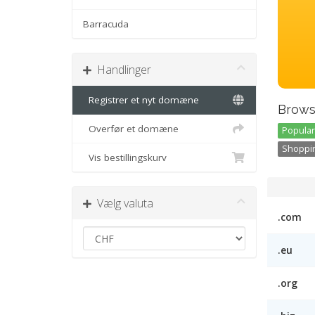
Barracuda
Handlinger
Registrer et nyt domæne
Brows
Overfør et domæne
Popular 
Shoppin
Vis bestillingskurv
Vælg valuta
.com
.eu
.org