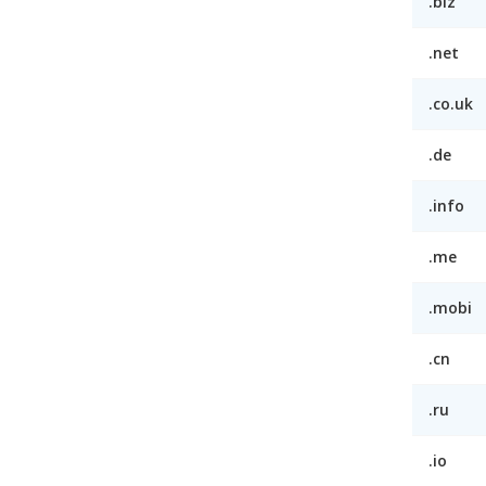
.biz
.net
.co.uk
.de
.info
.me
.mobi
.cn
.ru
.io