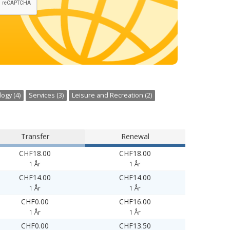
ogy (4)
Services (3)
Leisure and Recreation (2)
Transfer
Renewal
CHF18.00
CHF18.00
1 År
1 År
CHF14.00
CHF14.00
1 År
1 År
CHF0.00
CHF16.00
1 År
1 År
CHF0.00
CHF13.50