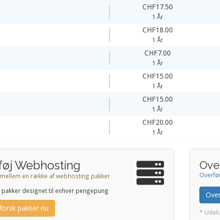
CHF17.50
1 År
CHF18.00
1 År
CHF7.00
1 År
CHF15.00
1 År
CHF15.00
1 År
CHF20.00
1 År
lføj Webhosting
Ove
Overfø
mellem en række af webhosting pakker
r pakker designet til enhver pengepung
Ove
forsk pakker nu
* Udel