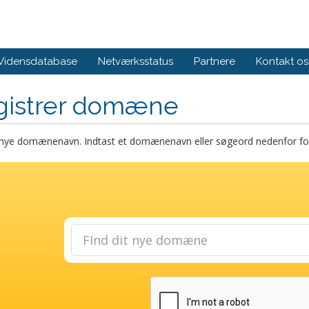
Vidensdatabase
Netværksstatus
Partnere
Kontakt os
gistrer domæne
t nye domænenavn. Indtast et domænenavn eller søgeord nedenfor for 