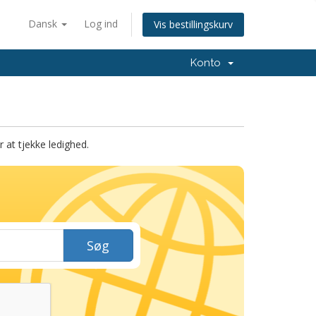
Dansk
Log ind
Vis bestillingskurv
Konto
at tjekke ledighed.
Søg