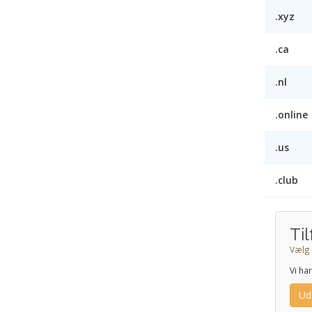
.xyz
.ca
.nl
.online
.us
.club
Ti
Vælg 
Vi ha
Ud