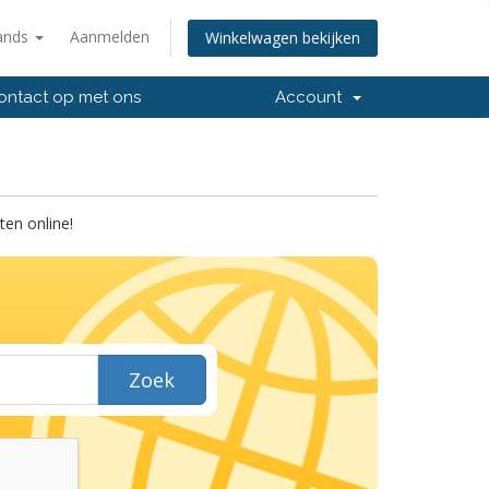
ands
Aanmelden
Winkelwagen bekijken
ntact op met ons
Account
en online!
Zoek