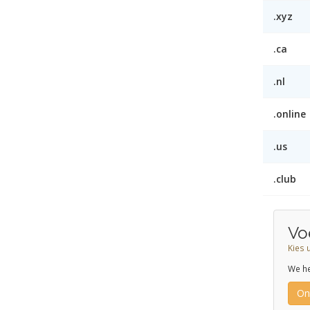
.xyz
.ca
.nl
.online
.us
.club
Vo
Kies 
We he
On