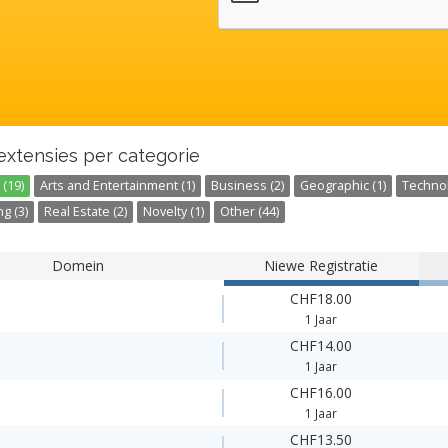
extensies per categorie
(19)
Arts and Entertainment (1)
Business (2)
Geographic (1)
Technol
g (3)
Real Estate (2)
Novelty (1)
Other (44)
Domein
Niewe Registratie
CHF18.00
1 Jaar
CHF14.00
1 Jaar
CHF16.00
1 Jaar
CHF13.50