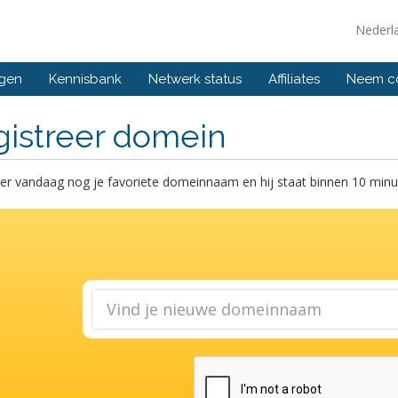
Nederl
ngen
Kennisbank
Netwerk status
Affiliates
Neem co
gistreer domein
er vandaag nog je favoriete domeinnaam en hij staat binnen 10 minut