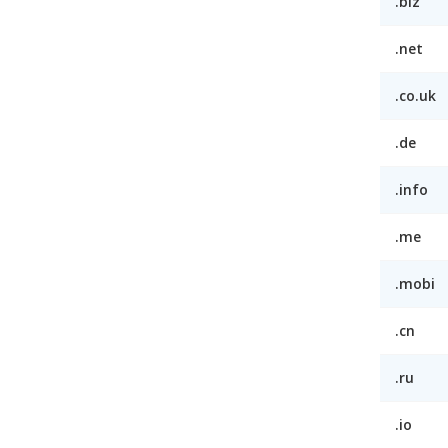
.biz
.net
.co.uk
.de
.info
.me
.mobi
.cn
.ru
.io