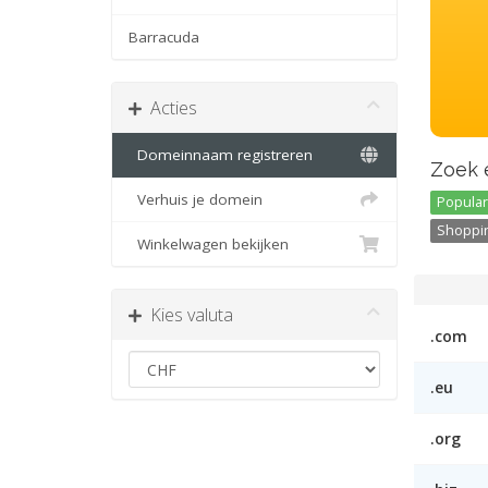
Barracuda
Acties
Domeinnaam registreren
Zoek 
Verhuis je domein
Popular 
Shoppin
Winkelwagen bekijken
Kies valuta
.com
.eu
.org