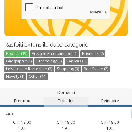
Răsfoiți extensiile după categorie
Popular (19)
Arts and Entertainment (1)
Business (2)
Geographic (1)
Technology (4)
Services (3)
Leisure and Recreation (2)
Shopping (3)
Real Estate (2)
Novelty (1)
Other (44)
Domeniu
Pret nou
Transfer
Reînnoire
.com
CHF18.00
CHF18.00
CHF18.00
1 An
1 An
1 An