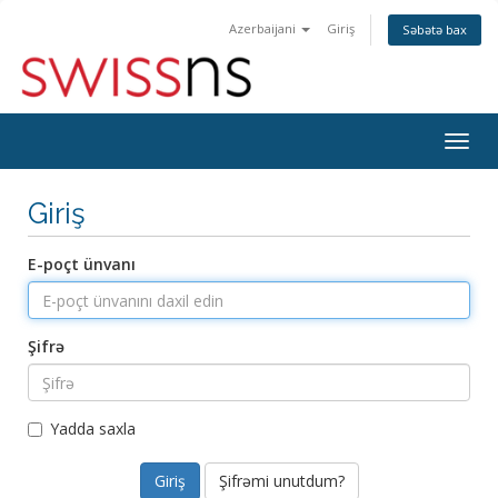
Azerbaijani
Giriş
Səbətə bax
Naviq
keçid
Giriş
E-poçt ünvanı
Şifrə
Yadda saxla
Şifrəmi unutdum?