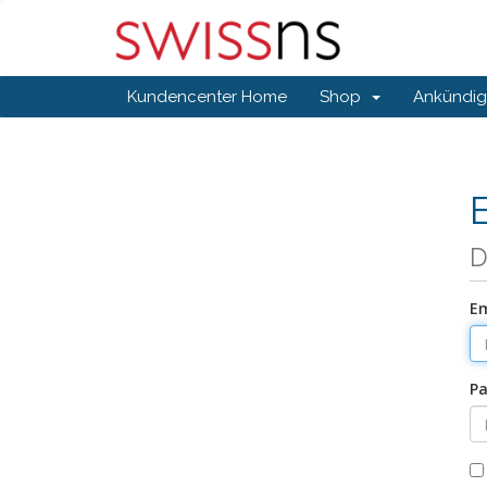
Kundencenter Home
Shop
Ankündi
D
Em
Pa