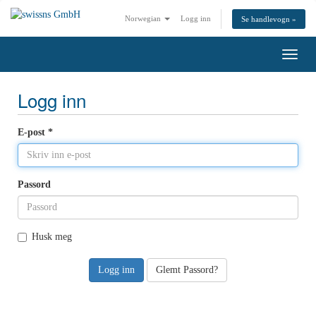
Norwegian
Logg inn
Se handlevogn »
Bytt
navig
Logg inn
E-post *
Passord
Husk meg
Glemt Passord?