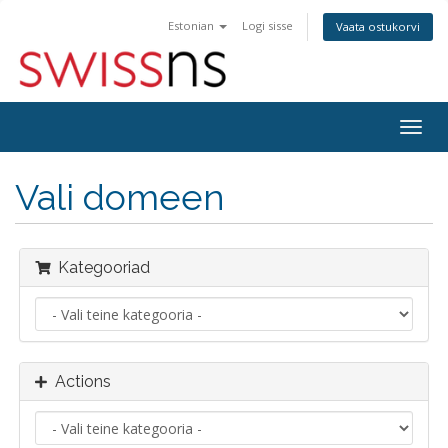
Estonian
Logi sisse
Vaata ostukorvi
Togg
navig
Vali domeen
Kategooriad
Actions