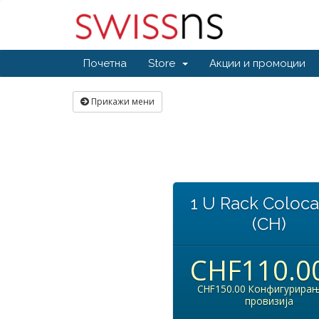
Почетна
Store
Акции и промоции
Прикажи мени
1 U Rack Coloca
(CH)
CHF110.0
CHF150.00 Конфигурирањ
провизија