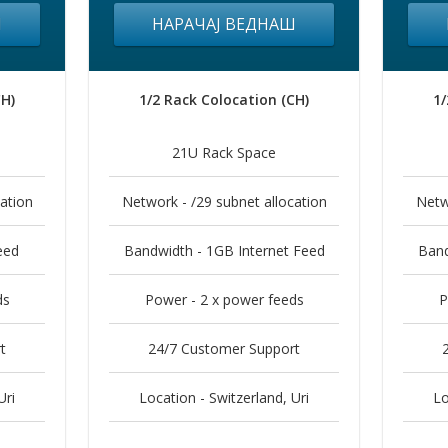
Ш
НАРАЧАЈ ВЕДНАШ
CH)
1/2 Rack Colocation (CH)
1/
21U Rack Space
ation
Network - /29 subnet allocation
Netw
eed
Bandwidth - 1GB Internet Feed
Band
ds
Power - 2 x power feeds
P
t
24/7 Customer Support
Uri
Location - Switzerland, Uri
Lo