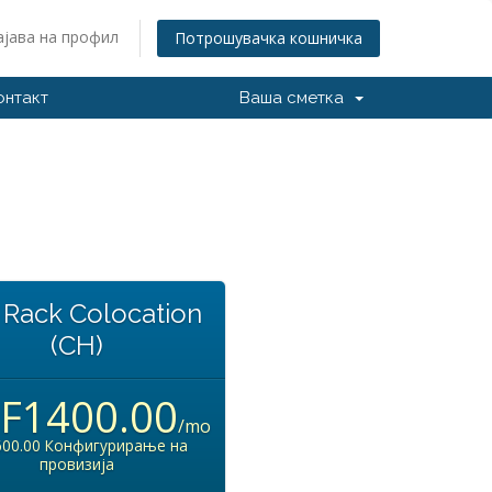
ајава на профил
Потрошувачка кошничка
онтакт
Ваша сметка
l Rack Colocation
(CH)
F1400.00
/mo
600.00 Конфигурирање на
провизија