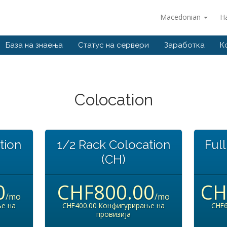
Macedonian
Н
База на знаења
Статус на сервери
Заработка
К
Colocation
tion
1/2 Rack Colocation
Ful
(CH)
0
CHF800.00
CH
/mo
/mo
е на
CHF400.00 Конфигурирање на
CHF
провизија