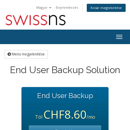
Magyar
Bejelentkezés
Kosár megtekintése
Váltá
a
navig
Menü megjelenítése
End User Backup Solution
End User Backup
CHF8.60
Tól
/mo