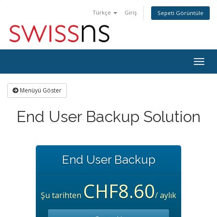
Türkçe
Giriş
Sepeti Görüntüle
Togg
navig
Menüyü Göster
End User Backup Solution
End User Backup
CHF8.60
Şu tarihten
/ aylık