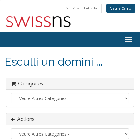
Català
Entrada
Veure Carro
Togg
navig
Esculli un domini ...
Categories
Actions