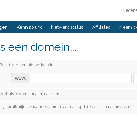
Nederl
ngen
Kennisbank
Netwerk status
Affiliates
Neem co
s een domein...
Registreer een nieuw domein
www.
Verhuis je domeinnaam naar ons
Ik gebruik mijn bestaande domeinnaam en update zelf mijn naamservers