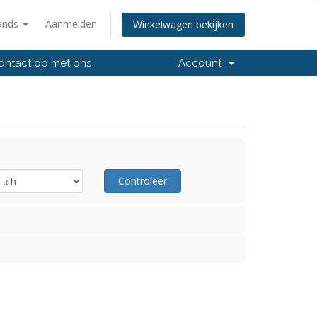
ands
Aanmelden
Winkelwagen bekijken
ntact op met ons
Account
Controleer