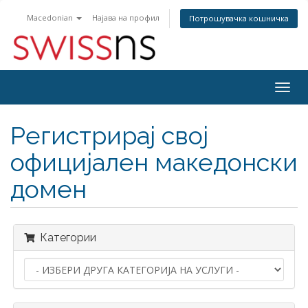
Macedonian
Најава на профил
Потрошувачка кошничка
Togg
navig
Регистрирај свој
официјален македонски
домен
Категории