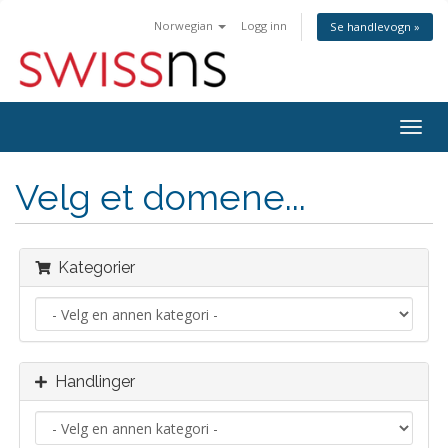
Norwegian
Logg inn
Se handlevogn »
Bytt
navig
Velg et domene...
Kategorier
Handlinger