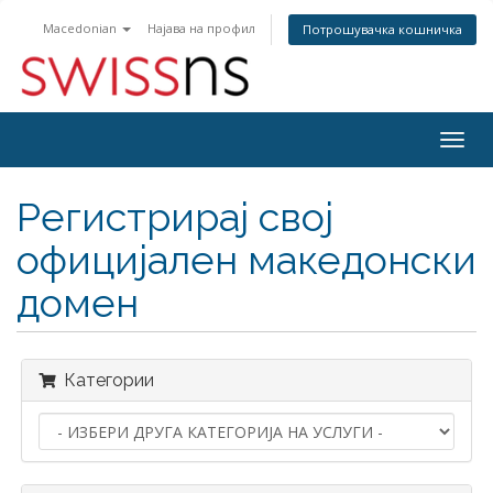
Macedonian
Најава на профил
Потрошувачка кошничка
Togg
navig
Регистрирај свој
официјален македонски
домен
Категории