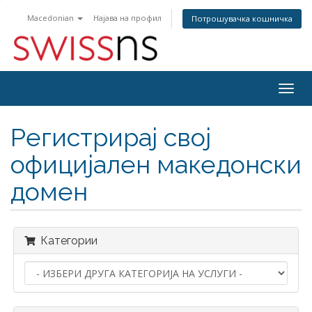
Macedonian
Најава на профил
Потрошувачка кошничка
Togg
navig
Регистрирај свој
официјален македонски
домен
Категории