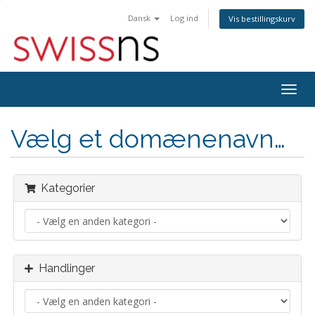
Dansk
Log ind
Vis bestillingskurv
Togg
navig
Vælg et domænenavn…
Kategorier
Handlinger