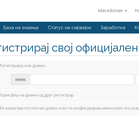
Macedonian
Н
База на знаења
Статус на сервери
Заработка
К
гистрирај свој официјале
Регистрирај нов домен
www.
Трансфер на домен од друг регистрар
Ќе користам постоечки домен и ќе ги конфигурирам именските опслуж