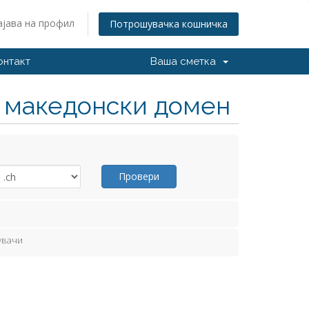
ајава на профил
Потрошувачка кошничка
онтакт
Ваша сметка
н македонски домен
Провери
увачи