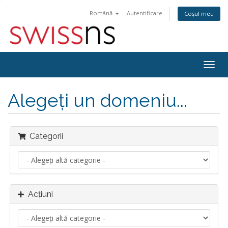
Română
Autentificare
Coșul meu
Navi
Togg
Alegeți un domeniu...
Categorii
Acțiuni