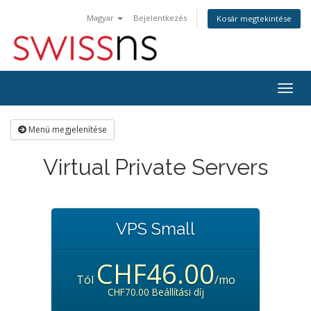
Magyar
Bejelentkezés
Kosár megtekintése
Váltá
a
navig
Menü megjelenítése
Virtual Private Servers
VPS Small
CHF46.00
Tól
/mo
CHF70.00 Beállítási díj