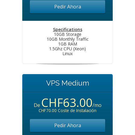
Pedir Ahora
Specifications
10GB Storage
10GB Monthly Traffic
1GB RAM
1.5Ghz CPU (Xeon)
Linux
VPS Medium
CHF63.00
De
/mo
CHF70.00 Coste de Instalación
Pedir Ahora