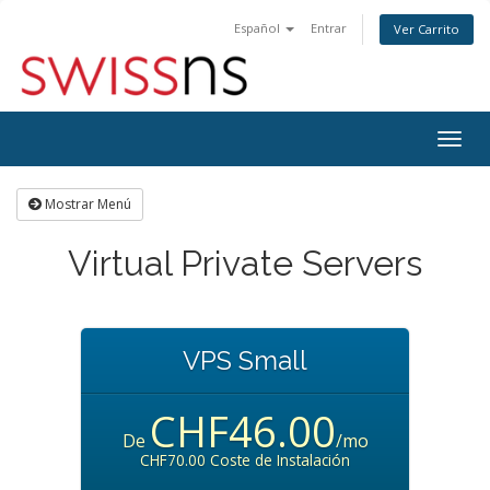
Español
Entrar
Ver Carrito
Alter
Nave
Mostrar Menú
Virtual Private Servers
VPS Small
CHF46.00
De
/mo
CHF70.00 Coste de Instalación