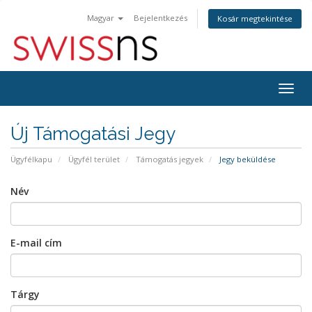
Magyar
Bejelentkezés
Kosár megtekintése
Váltá
a
navig
Új Támogatási Jegy
Ügyfélkapu
Ügyfél terület
Támogatás jegyek
Jegy beküldése
Név
E-mail cím
Tárgy