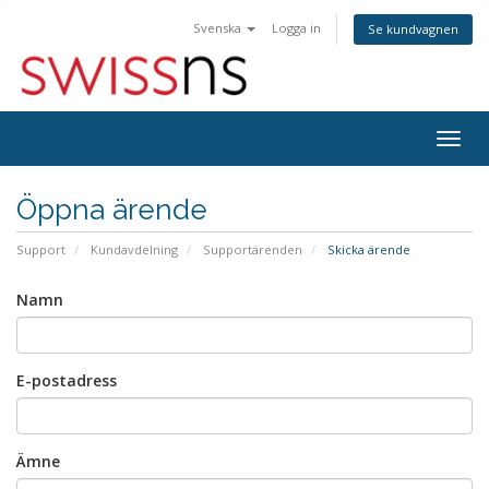
Svenska
Logga in
Se kundvagnen
Togg
navig
Öppna ärende
Support
Kundavdelning
Supportärenden
Skicka ärende
Namn
E-postadress
Ämne