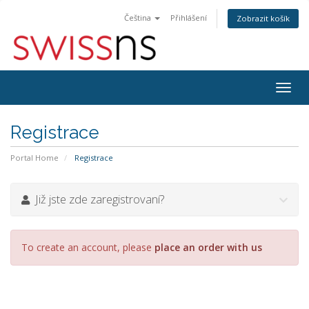
Čeština
Přihlášení
Zobrazit košík
Togg
navig
Registrace
Portal Home
Registrace
Již jste zde zaregistrovaní?
To create an account, please
place an order with us