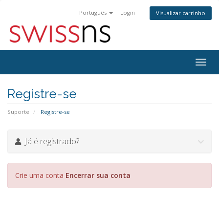
Português
Login
Visualizar carrinho
Alter
nave
Registre-se
Suporte
Registre-se
Já é registrado?
Crie uma conta
Encerrar sua conta