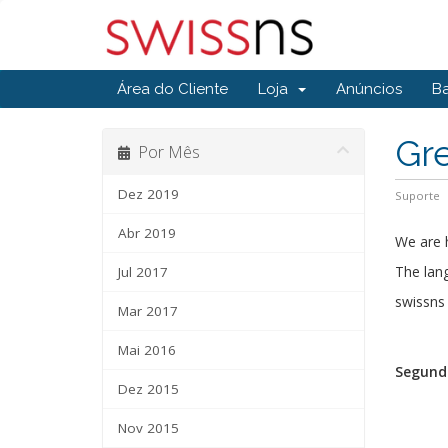
Área do Cliente
Loja
Anúncios
B
Gr
Por Mês
Dez 2019
Suporte
Abr 2019
We are 
The lang
Jul 2017
swissn
Mar 2017
Mai 2016
Segunda
Dez 2015
Nov 2015