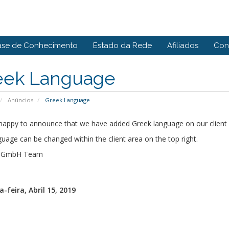
ase de Conhecimento
Estado da Rede
Afiliados
Con
eek Language
Anúncios
Greek Language
happy to announce that we have added Greek language on our client 
uage can be changed within the client area on the top right.
s GmbH Team
-feira, Abril 15, 2019