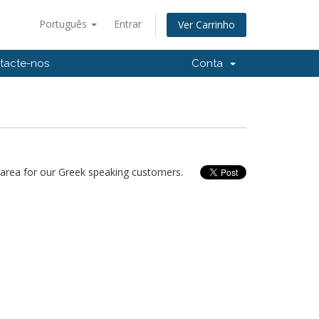
Português
Entrar
Ver Carrinho
tacte-nos
Conta
area for our Greek speaking customers.