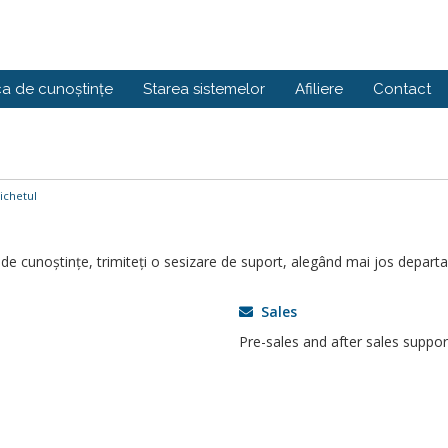
ca de cunoștințe
Starea sistemelor
Afiliere
Contact
ichetul
 de cunoștințe, trimiteți o sesizare de suport, alegând mai jos departa
Sales
Pre-sales and after sales suppor