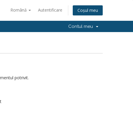
Română
Autentificare
Coșul meu
Contul meu
mentul potrivit.
t