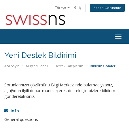
Türkçe
Giriş
Sepeti Görüntüle
Togg
navig
Yeni Destek Bildirimi
Ana Sayfa
Müşteri Paneli
Destek Taleplerim
Bildirim Gönder
Sorunlarınızın çözümünü Bilgi Merkezi'nde bulamadıysanız,
aşağıdan ilgili departmanı seçerek destek için bizlere bildirim
gönderebilirsiniz.
Info
General questions